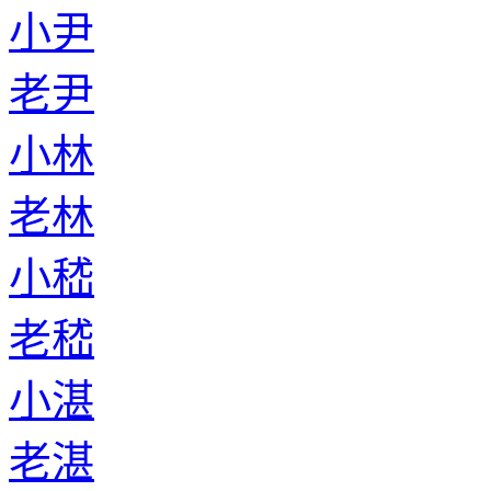
小尹
老尹
小林
老林
小嵇
老嵇
小湛
老湛