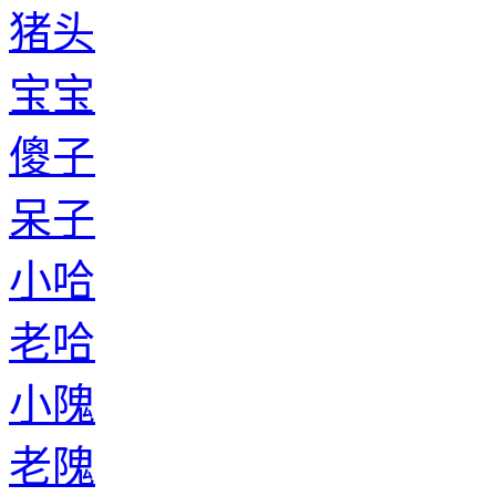
猪头
宝宝
傻子
呆子
小哈
老哈
小隗
老隗