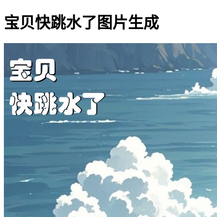
宝贝快跳水了图片生成