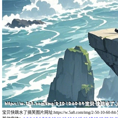
宝贝快跳水了搞笑图片网址:https://w.5a8.com/img/2-50-10-60-8