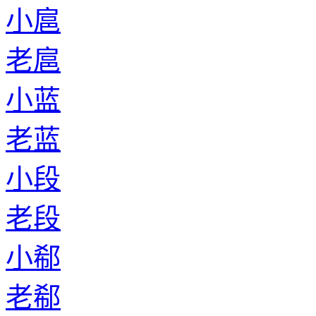
小扈
老扈
小蓝
老蓝
小段
老段
小郗
老郗