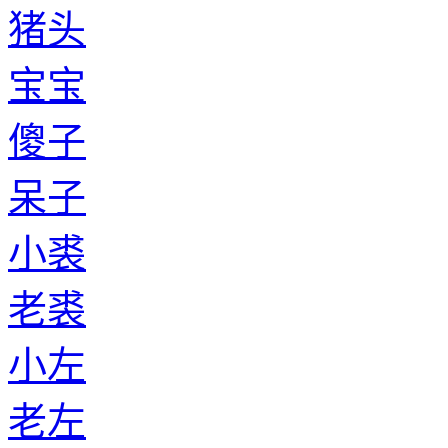
猪头
宝宝
傻子
呆子
小裘
老裘
小左
老左