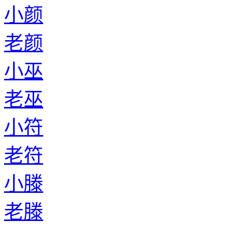
小颜
老颜
小巫
老巫
小符
老符
小滕
老滕