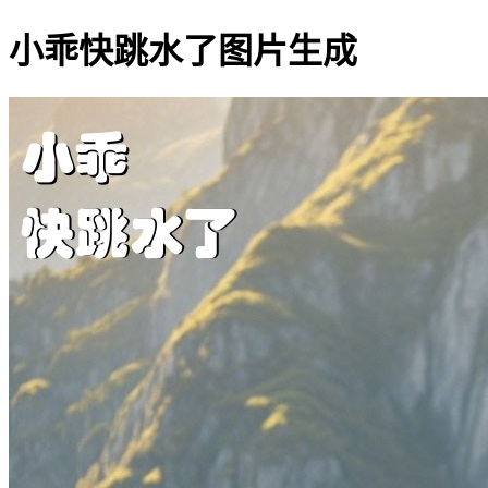
小乖快跳水了图片生成