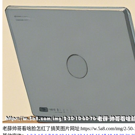
老薛帅哥看啥脸怎红了搞笑图片网址:https://w.5a8.com/img/2-50