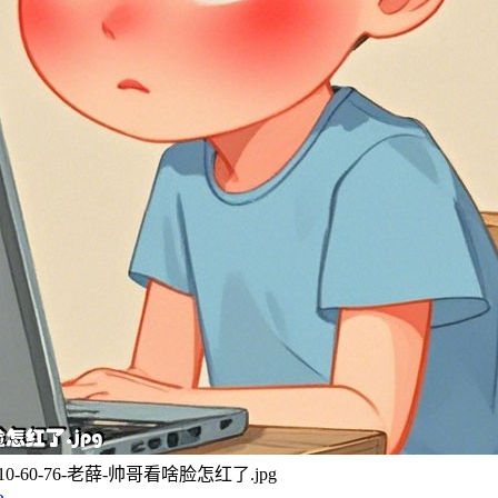
-10-60-76-老薛-帅哥看啥脸怎红了.jpg