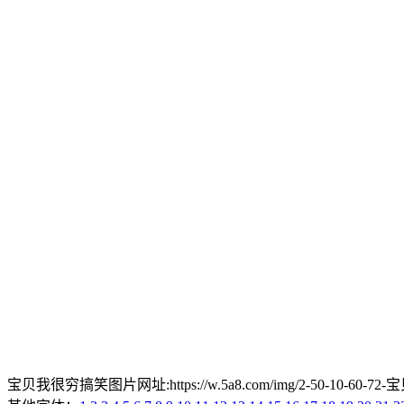
宝贝我很穷搞笑图片网址:https://w.5a8.com/img/2-50-10-60-72-