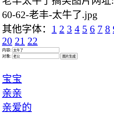
老丰太牛了搞笑图片网址:https:/
60-62-老丰-太牛了.jpg
其他字体：
1
2
3
4
5
6
7
8
20
21
22
内容:
对象:
宝宝
亲亲
亲爱的