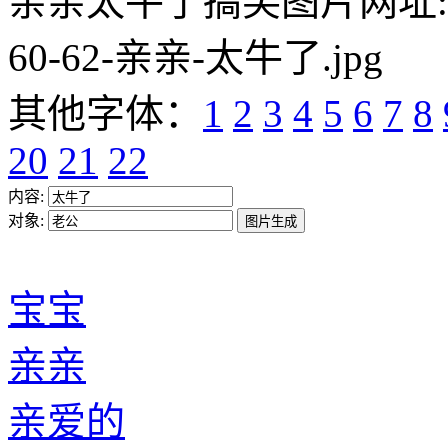
亲亲太牛了搞笑图片网址:https:/
60-62-亲亲-太牛了.jpg
其他字体：
1
2
3
4
5
6
7
8
20
21
22
内容:
对象:
宝宝
亲亲
亲爱的