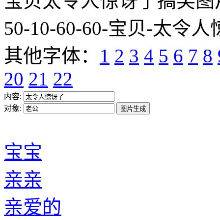
宝贝太令人惊讶了搞笑图片网址:htt
50-10-60-60-宝贝-太令人
其他字体：
1
2
3
4
5
6
7
8
20
21
22
内容:
对象:
宝宝
亲亲
亲爱的