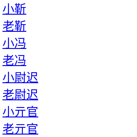
小靳
老靳
小冯
老冯
小尉迟
老尉迟
小亓官
老亓官