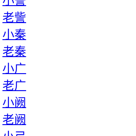
小訾
老訾
小秦
老秦
小广
老广
小阙
老阙