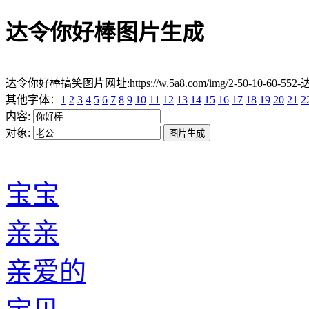
达令你好棒图片生成
达令你好棒搞笑图片网址:https://w.5a8.com/img/2-50-10-60-552
其他字体：
1
2
3
4
5
6
7
8
9
10
11
12
13
14
15
16
17
18
19
20
21
2
内容:
对象:
宝宝
亲亲
亲爱的