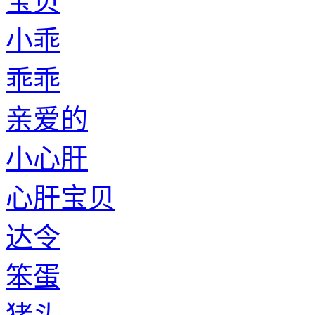
宝贝
小乖
乖乖
亲爱的
小心肝
心肝宝贝
达令
笨蛋