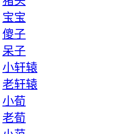
猪头
宝宝
傻子
呆子
小轩辕
老轩辕
小荀
老荀