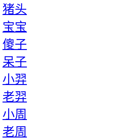
猪头
宝宝
傻子
呆子
小羿
老羿
小周
老周