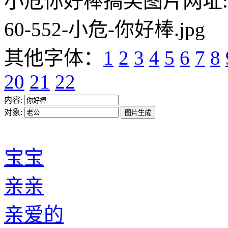
小危你好棒搞笑图片网址:https:/
60-552-小危-你好棒.jpg
其他字体：
1
2
3
4
5
6
7
8
20
21
22
内容:
对象:
宝宝
亲亲
亲爱的