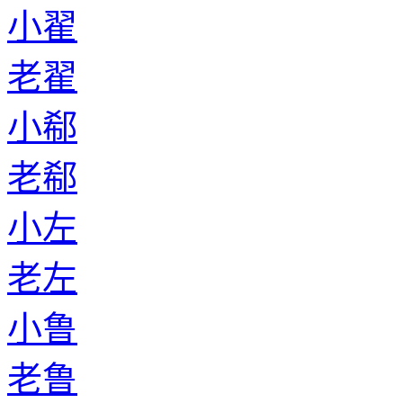
小翟
老翟
小郗
老郗
小左
老左
小鲁
老鲁