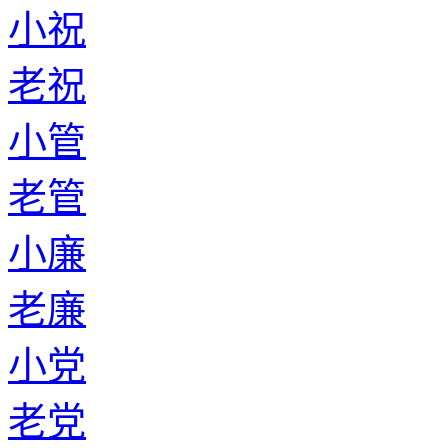
老应
小容
老容
小俞
老俞
小乔
老乔
小苏