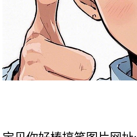
内容:
对象:
宝宝
亲亲
亲爱的
宝贝
小乖
乖乖