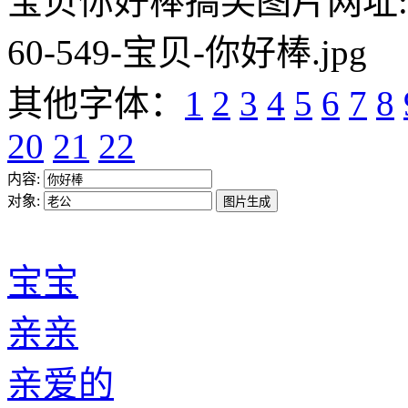
亲爱的
小心肝
心肝宝贝
达令
笨蛋
猪头
宝宝
傻子