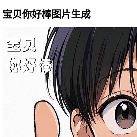
宝贝你好棒图片生成
宝贝你好棒搞笑图片网址:https:/
60-549-宝贝-你好棒.jpg
其他字体：
1
2
3
4
5
6
7
8
20
21
22