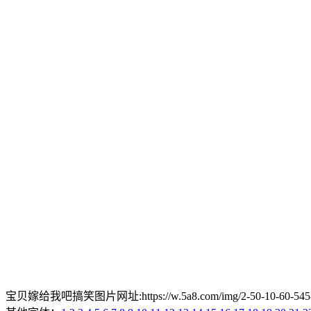
宝贝嫁给我吧搞笑图片网址:https://w.5a8.com/img/2-50-10-60-5