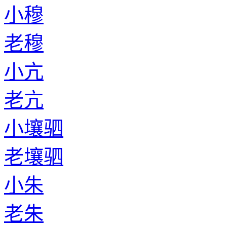
小穆
老穆
小亢
老亢
小壤驷
老壤驷
小朱
老朱