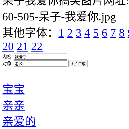
呆子我爱你搞笑图片网址:https:/
60-505-呆子-我爱你.jpg
其他字体：
1
2
3
4
5
6
7
8
20
21
22
内容:
对象:
宝宝
亲亲
亲爱的