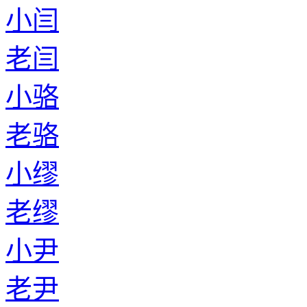
小闫
老闫
小骆
老骆
小缪
老缪
小尹
老尹