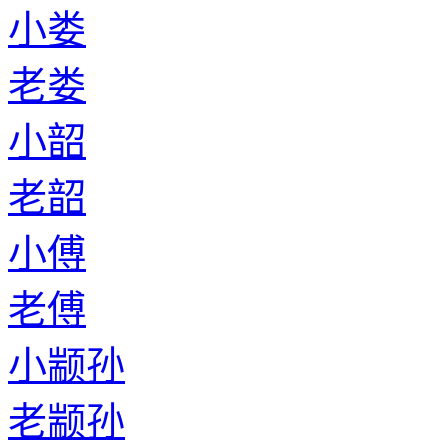
小娄
老娄
小韶
老韶
小傅
老傅
小颛孙
老颛孙