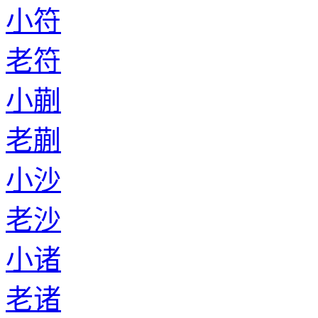
小符
老符
小蒯
老蒯
小沙
老沙
小诸
老诸