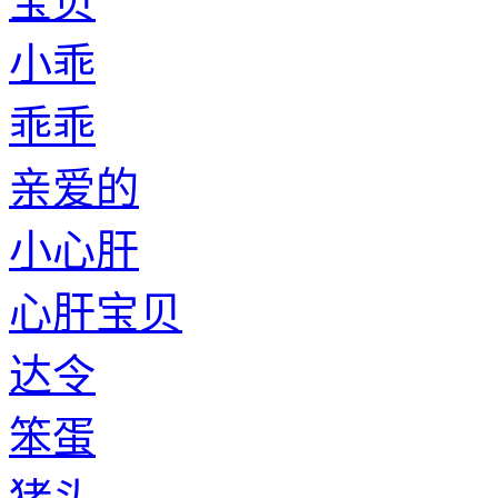
宝贝
小乖
乖乖
亲爱的
小心肝
心肝宝贝
达令
笨蛋