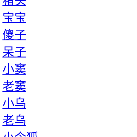
猪头
宝宝
傻子
呆子
小窦
老窦
小乌
老乌