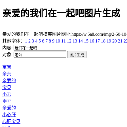
亲爱的我们在一起吧图片生成
亲爱的我们在一起吧搞笑图片网址:https://w.5a8.com/img/2-50-1
其他字体：
1
2
3
4
5
6
7
8
9
10
11
12
13
14
15
16
17
18
19
20
21
2
内容:
对象:
宝宝
亲亲
亲爱的
宝贝
小乖
乖乖
亲爱的
小心肝
心肝宝贝