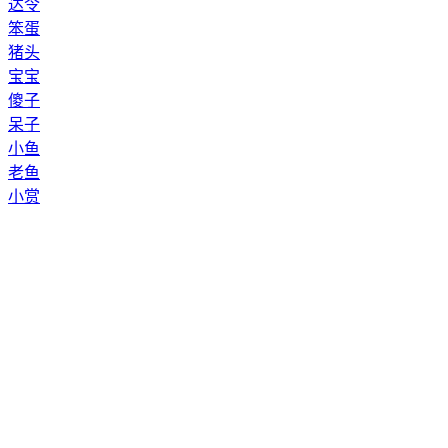
达令
笨蛋
猪头
宝宝
傻子
呆子
小鱼
老鱼
小赏