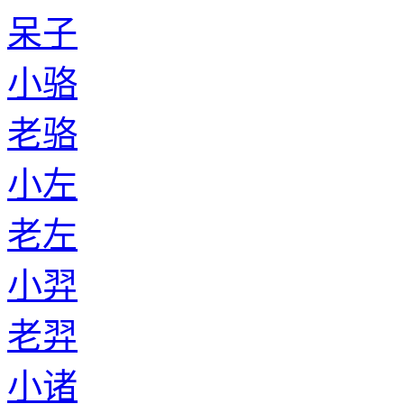
呆子
小骆
老骆
小左
老左
小羿
老羿
小诸