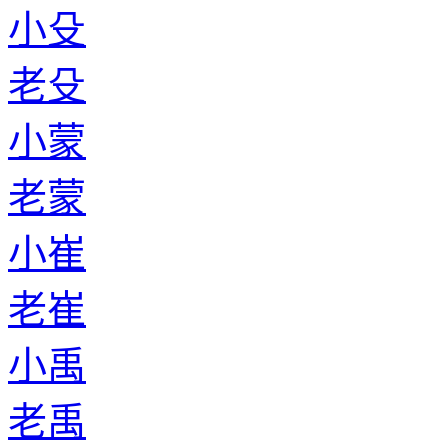
小殳
老殳
小蒙
老蒙
小崔
老崔
小禹
老禹