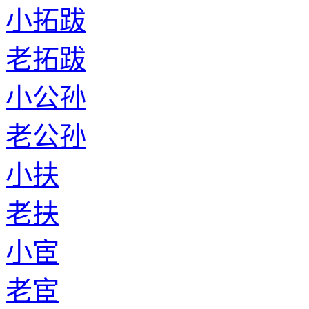
小拓跋
老拓跋
小公孙
老公孙
小扶
老扶
小宦
老宦