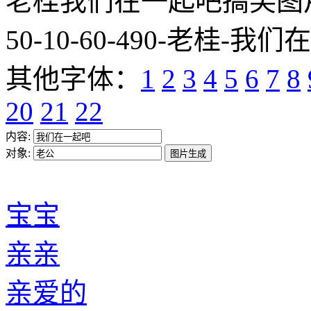
老桂我们在一起吧搞笑图片网址:htt
50-10-60-490-老桂-我们
其他字体：
1
2
3
4
5
6
7
8
20
21
22
内容:
对象:
宝宝
亲亲
亲爱的