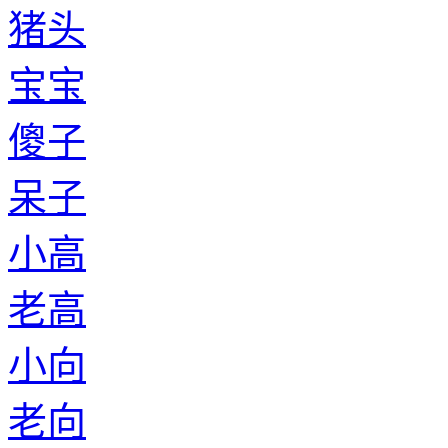
猪头
宝宝
傻子
呆子
小高
老高
小向
老向