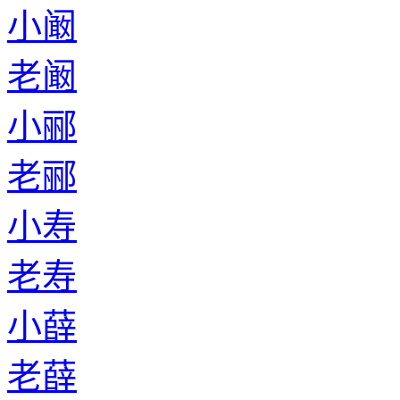
小阚
老阚
小郦
老郦
小寿
老寿
小薛
老薛