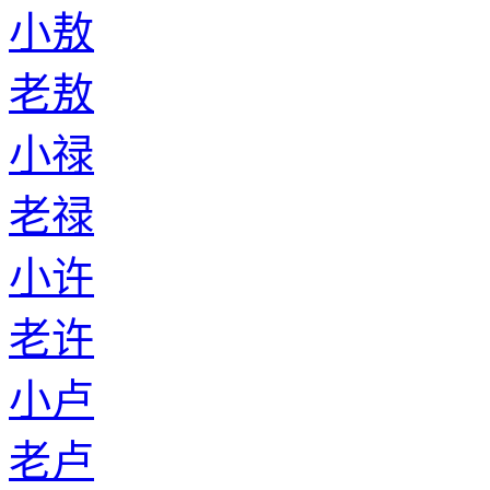
小敖
老敖
小禄
老禄
小许
老许
小卢
老卢