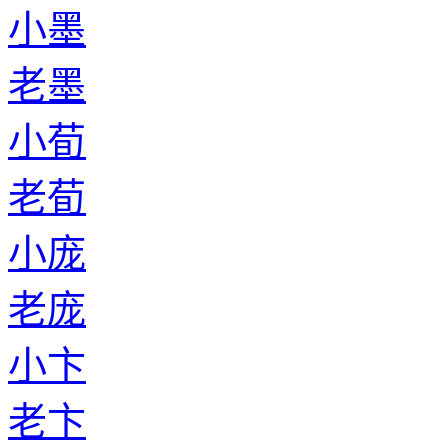
小墨
老墨
小荀
老荀
小庞
老庞
小卞
老卞