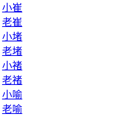
小崔
老崔
小堵
老堵
小褚
老褚
小喻
老喻