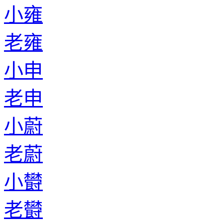
小雍
老雍
小申
老申
小蔚
老蔚
小欎
老欎