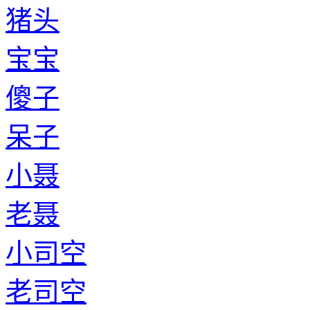
猪头
宝宝
傻子
呆子
小聂
老聂
小司空
老司空