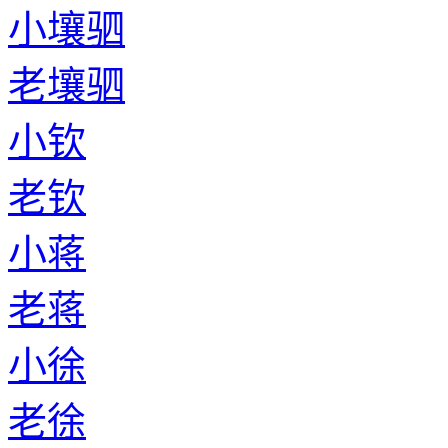
小壤驷
老壤驷
小钦
老钦
小蒋
老蒋
小徐
老徐