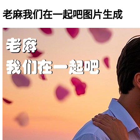
老麻我们在一起吧图片生成