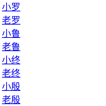
小罗
老罗
小鲁
老鲁
小终
老终
小殷
老殷