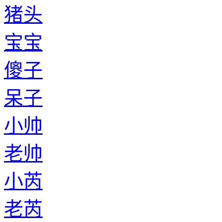
猪头
宝宝
傻子
呆子
小帅
老帅
小芮
老芮