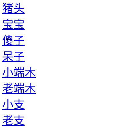
猪头
宝宝
傻子
呆子
小端木
老端木
小支
老支