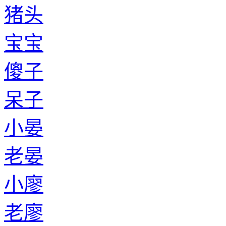
猪头
宝宝
傻子
呆子
小晏
老晏
小廖
老廖