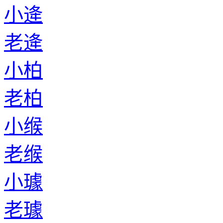
小逄
老逄
小柏
老柏
小缑
老缑
小璩
老璩