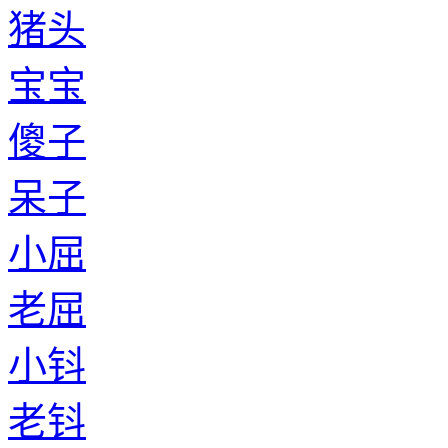
猪头
宝宝
傻子
呆子
小屈
老屈
小钭
老钭