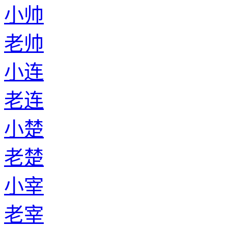
小帅
老帅
小连
老连
小楚
老楚
小宰
老宰