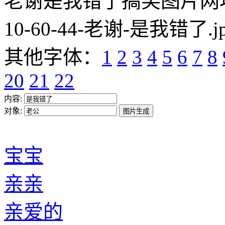
老谢是我错了搞笑图片网址:https
10-60-44-老谢-是我错了.j
其他字体：
1
2
3
4
5
6
7
8
20
21
22
内容:
对象:
宝宝
亲亲
亲爱的