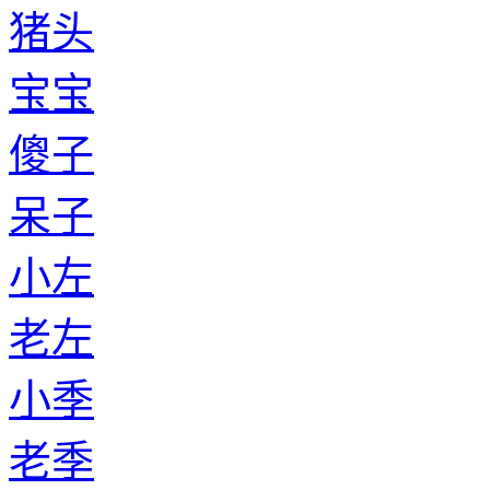
猪头
宝宝
傻子
呆子
小左
老左
小季
老季