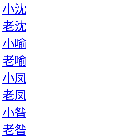
小沈
老沈
小喻
老喻
小凤
老凤
小昝
老昝