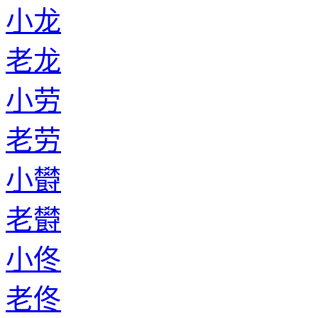
小龙
老龙
小劳
老劳
小欎
老欎
小佟
老佟