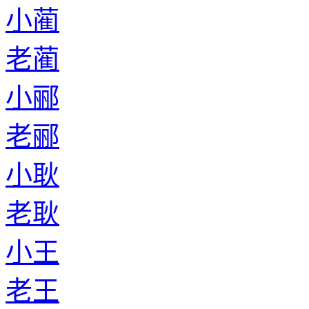
小蔺
老蔺
小郦
老郦
小耿
老耿
小王
老王