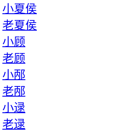
小夏侯
老夏侯
小顾
老顾
小邴
老邴
小逯
老逯