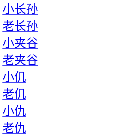
小长孙
老长孙
小夹谷
老夹谷
小仉
老仉
小仇
老仇