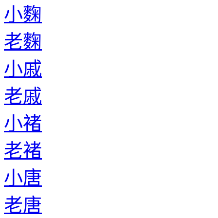
小麴
老麴
小戚
老戚
小褚
老褚
小唐
老唐