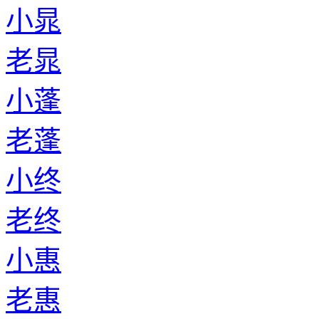
小晁
老晁
小蓬
老蓬
小终
老终
小惠
老惠