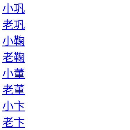
小巩
老巩
小鞠
老鞠
小董
老董
小卞
老卞