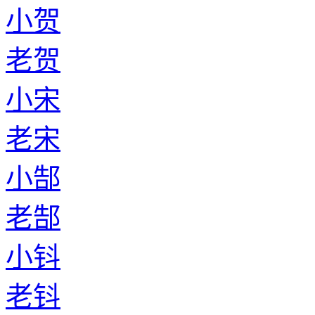
小贺
老贺
小宋
老宋
小郜
老郜
小钭
老钭