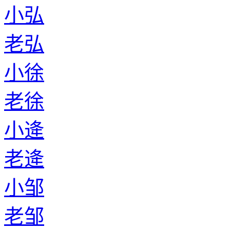
小弘
老弘
小徐
老徐
小逄
老逄
小邹
老邹