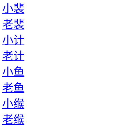
小裴
老裴
小计
老计
小鱼
老鱼
小缑
老缑