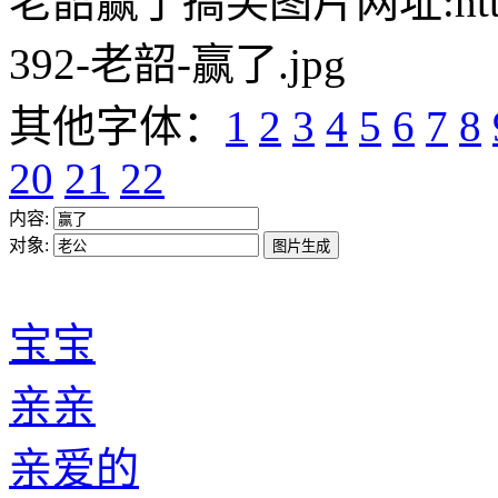
老韶赢了搞笑图片网址:https://w
392-老韶-赢了.jpg
其他字体：
1
2
3
4
5
6
7
8
20
21
22
内容:
对象:
宝宝
亲亲
亲爱的