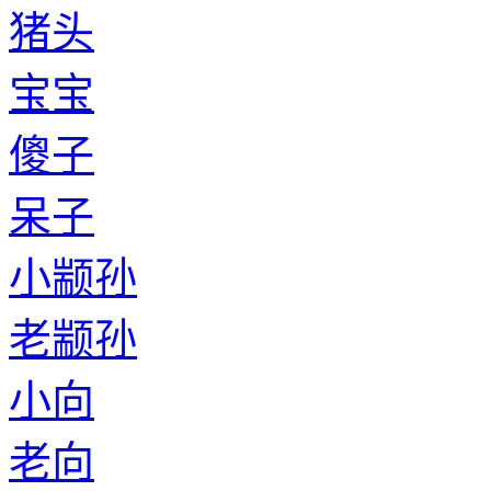
猪头
宝宝
傻子
呆子
小颛孙
老颛孙
小向
老向