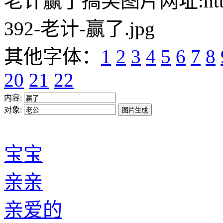
老计赢了搞笑图片网址:https://w
392-老计-赢了.jpg
其他字体：
1
2
3
4
5
6
7
8
20
21
22
内容:
对象:
宝宝
亲亲
亲爱的