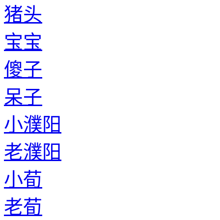
猪头
宝宝
傻子
呆子
小濮阳
老濮阳
小荀
老荀