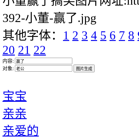
小董赢了搞笑图片网址:https://w
392-小董-赢了.jpg
其他字体：
1
2
3
4
5
6
7
8
20
21
22
内容:
对象:
宝宝
亲亲
亲爱的