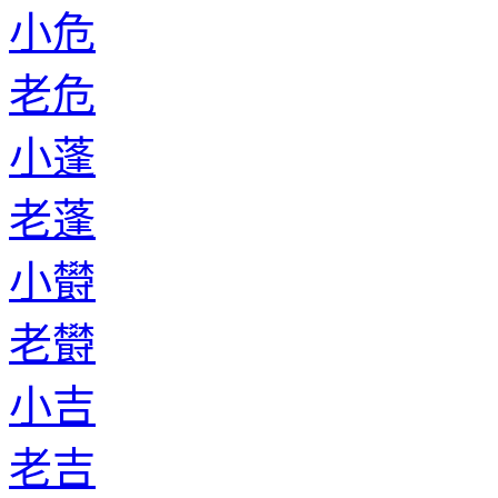
小危
老危
小蓬
老蓬
小欎
老欎
小吉
老吉