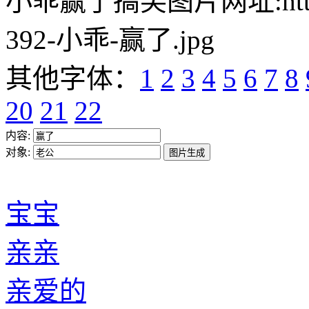
小乖赢了搞笑图片网址:https://w
392-小乖-赢了.jpg
其他字体：
1
2
3
4
5
6
7
8
20
21
22
内容:
对象:
宝宝
亲亲
亲爱的