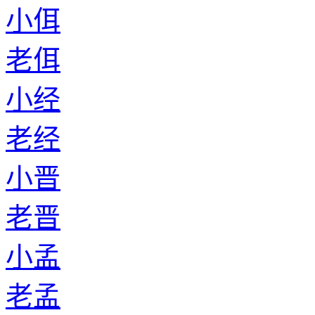
小佴
老佴
小经
老经
小晋
老晋
小孟
老孟