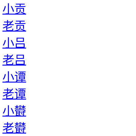
小贡
老贡
小吕
老吕
小谭
老谭
小欎
老欎