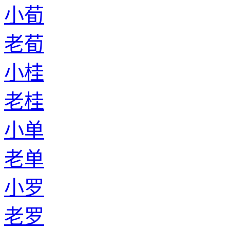
小荀
老荀
小桂
老桂
小单
老单
小罗
老罗