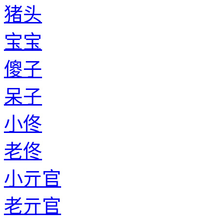
猪头
宝宝
傻子
呆子
小佟
老佟
小亓官
老亓官