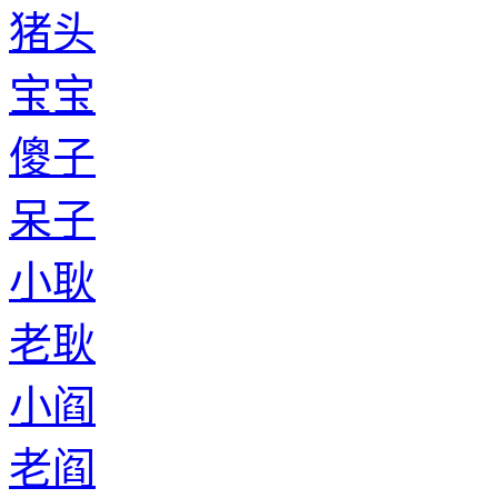
猪头
宝宝
傻子
呆子
小耿
老耿
小阎
老阎