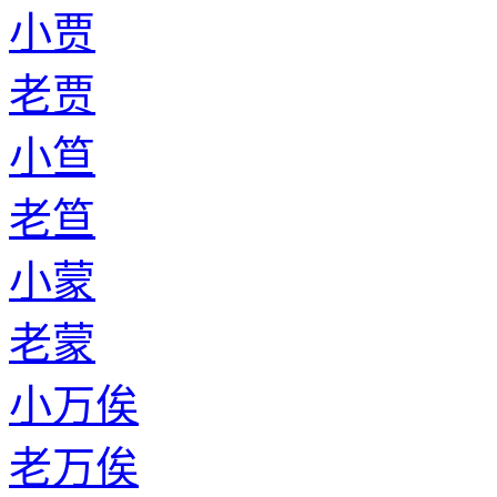
小贾
老贾
小笪
老笪
小蒙
老蒙
小万俟
老万俟