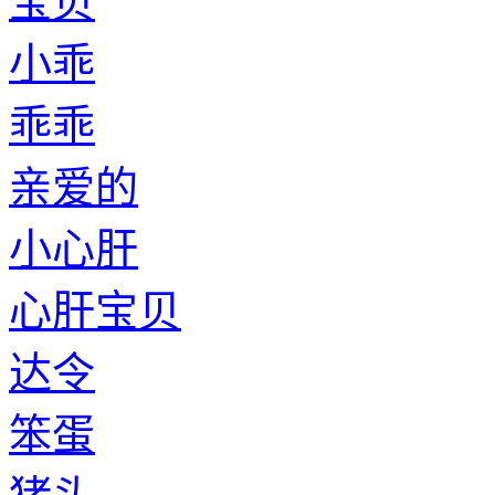
宝贝
小乖
乖乖
亲爱的
小心肝
心肝宝贝
达令
笨蛋