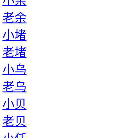
小余
老余
小堵
老堵
小乌
老乌
小贝
老贝