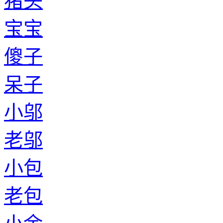
猪头
宝宝
傻子
呆子
小邬
老邬
小包
老包