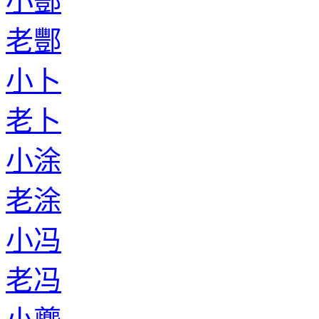
小酆
老酆
小卜
老卜
小涂
老涂
小冯
老冯