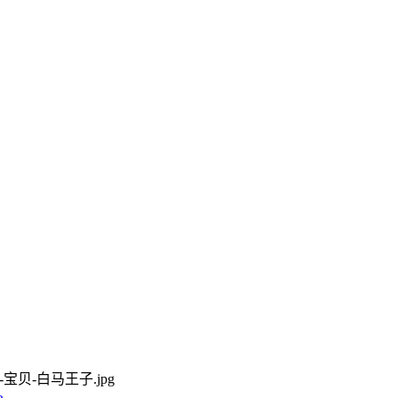
48-宝贝-白马王子.jpg